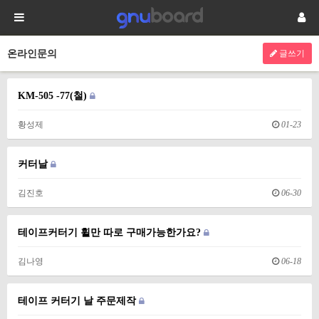
온라인문의
글쓰기
KM-505 -77(철)
황성제
01-23
커터날
김진호
06-30
테이프커터기 휠만 따로 구매가능한가요?
김나영
06-18
테이프 커터기 날 주문제작